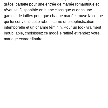
grâce, parfaite pour une entrée de mariée romantique et
rêveuse. Disponible en blanc classique et dans une
gamme de tailles pour que chaque mariée trouve la coupe
qui lui convient, cette robe incarne une sophistication
intemporelle et un charme féminin. Pour un look vraiment
inoubliable, choisissez ce modèle raffiné et rendez votre
mariage extraordinaire.
NOTRE ADRESSE
Avenue Marien-Ngouabi
(bord-bord | arrêt Laborex)
CONTACT
jememariecg@gmail.com
+242 
05 078 97 79